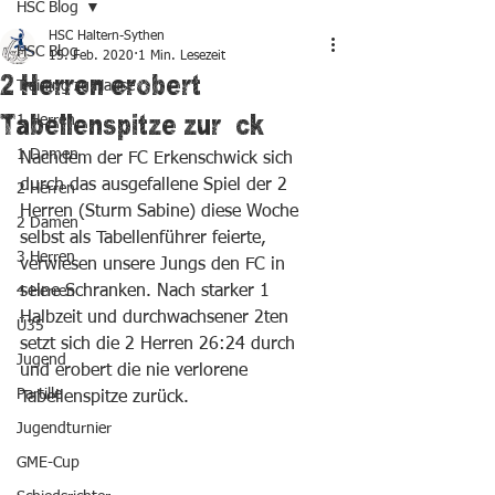
HSC Blog
HSC Haltern-Sythen
HSC Blog
15. Feb. 2020
1 Min. Lesezeit
2 Herren erobert
Training zu Hause
Tabellenspitze zurück
1 Herren
1 Damen
Nachdem der FC Erkenschwick sich 
durch das ausgefallene Spiel der 2 
2 Herren
Herren (Sturm Sabine) diese Woche 
2 Damen
selbst als Tabellenführer feierte, 
3 Herren
verwiesen unsere Jungs den FC in 
seine Schranken. Nach starker 1 
4 Herren
Halbzeit und durchwachsener 2ten 
Ü35
setzt sich die 2 Herren 26:24 durch 
Jugend
und erobert die nie verlorene 
Partille
Tabellenspitze zurück.
Jugendturnier
GME-Cup