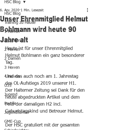
HSC Blog
6. Apr. 2020
1 Min. Lesezeit
HSC Blog
Unser Ehrenmitglied Helmut
Training zu Hause
Bohlmann wird heute 90
1 Herren
Jahre alt
1 Damen
Heute ist für unser Ehrenmitglied 
2 Herren
Helmut Bohlmann ein ganz besonderer 
2 Damen
Tag. 
3 Herren
Und das auch noch am 1. Jahrestag 
4 Herren
des OL-Aufstiegs 2019 unserer H1. 
Ü35
Der Halterner Zeitung sei Dank für den 
Jugend
heute abgedruckten Artikel und dem 
Partille
Foto der damaligen H2 incl. 
Geburtstagskind und Betreuer Helmut. 
Jugendturnier
GME-Cup
Der HSC gratuliert mit der gesamten 