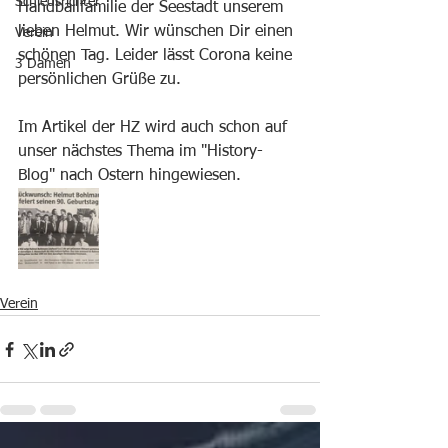
Schiedsrichter
Handballfamilie der Seestadt unserem 
lieben Helmut. Wir wünschen Dir einen 
Verein
schönen Tag. Leider lässt Corona keine 
3 Damen
persönlichen Grüße zu. 
Im Artikel der HZ wird auch schon auf 
unser nächstes Thema im "History-
Blog" nach Ostern hingewiesen.
Verein