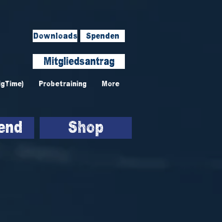
Downloads
Spenden
Mitgliedsantrag
igTime)
Probetraining
More
end
Shop