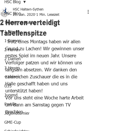
HSC Blog
HSC Haltern-Sythen
HSC Blog
21. Jan. 2020
1 Min. Lesezeit
2 Herren verteidigt
Training zu Hause
Tabellenspitze
1 Herren
1 Damen
 Trotz eines Montags haben wir allen 
Grund zu Lachen! Wir gewinnen unser 
2 Herren
erstes Spiel im neuen Jahr. Unsere 
2 Damen
Verfolger patzen und wir können uns 
3 Herren
langsam absetzen. Wir danken den 
zahlreichen Zuschauer die es in die 
4 Herren
Halle geschafft haben und uns 
Ü35
unterstützt haben!
Jugend
Vor uns steht eine Woche harte Arbeit 
Partille
um dann am Samstag gegen TV 
Brechten
Jugendturnier
GME-Cup