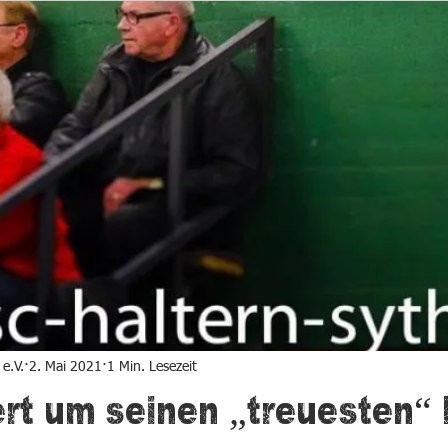
nier
GME-Cup
Schiedsrichter
Verein
3 Damen
e.V.
2. Mai 2021
1 Min. Lesezeit
rt um seinen „treuesten“