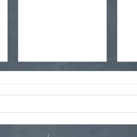
Digitalförderung
wB st
Quall