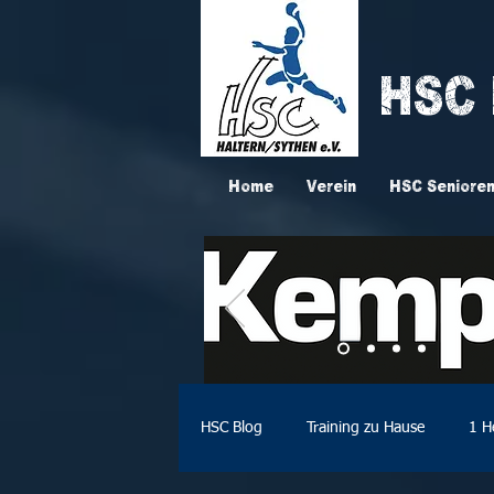
HSC
Home
Verein
HSC Seniore
HSC Blog
Training zu Hause
1 H