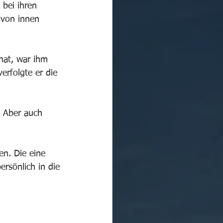
 bei ihren 
 von innen 
hat, war ihm 
erfolgte er die 
. Aber auch 
en. Die eine 
ersönlich in die 