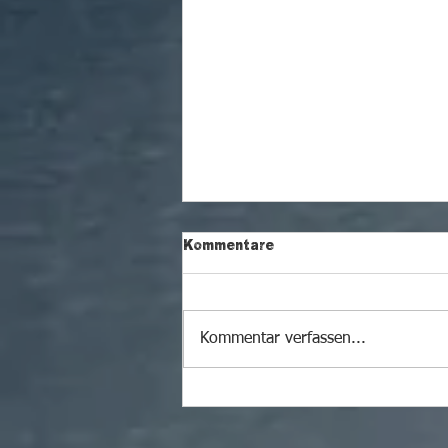
Kommentare
Kommentar verfassen...
Herzsicher-Verein