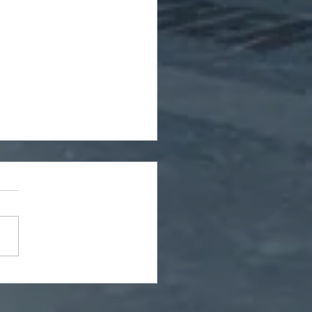
artet motiviert in die
i