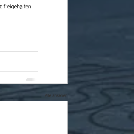
 freigehalten 
Alle ansehen