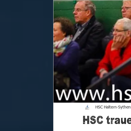
Jugend
Partille
Jugendtur
HSC Haltern-Sythen 
HSC traue