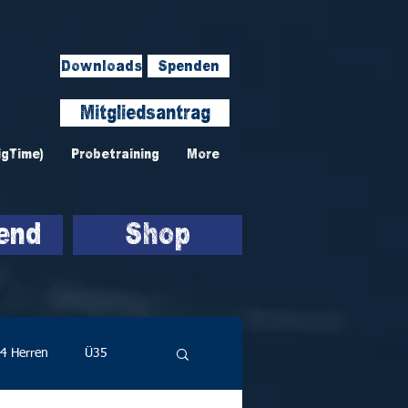
Downloads
Spenden
Mitgliedsantrag
igTime)
Probetraining
More
end
Shop
4 Herren
Ü35