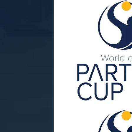
Jugend
Partille
Jugendtur