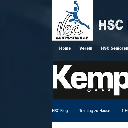
HSC
Home
Verein
HSC Seniore
HSC Blog
Training zu Hause
1 H