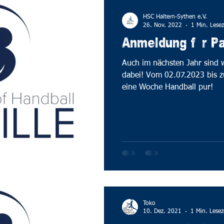
nier
GME-Cup
Schiedsrichter
Verein
3 Damen
HSC Haltern-Sythen e.V.
26. Nov. 2022
1 Min. Lesez
Anmeldung für Par
Auch im nächsten Jahr sind w
dabei! Vom 02.07.2023 bis 
eine Woche Handball pur!
Toko
10. Dez. 2021
1 Min. Lesez